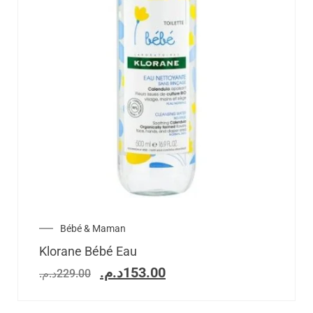
Bébé & Maman
Klorane Bébé Eau
د.م.
153.00
د.م.
229.00