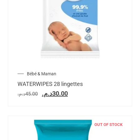
Bébé & Maman
WATERWIPES 28 lingettes
د.م.
30.00
د.م.
45.00
OUT OF STOCK