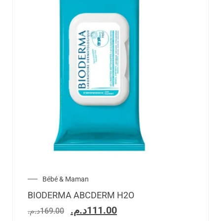
Bébé & Maman
BIODERMA ABCDERM H2O
د.م.
111.00
د.م.
169.00