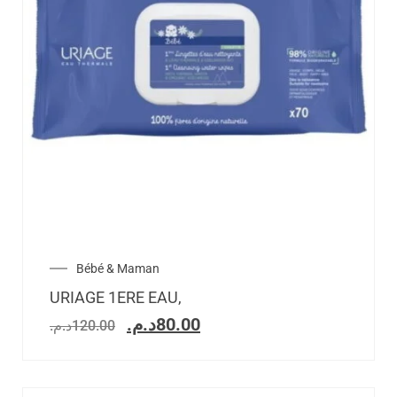
Bébé & Maman
URIAGE 1ERE EAU,
د.م.
80.00
د.م.
120.00