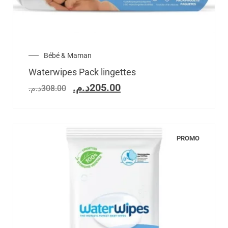
Bébé & Maman
Waterwipes Pack lingettes
د.م.
205.00
د.م.
308.00
PROMO