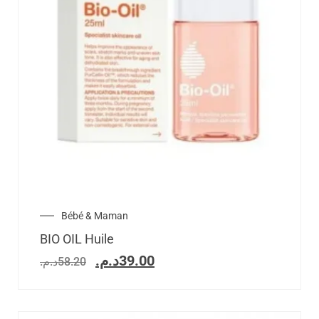
Bébé & Maman
BIO OIL Huile
د.م.
39.00
د.م.
58.20