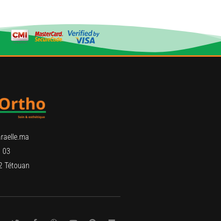
raelle.ma
 03
2 Tétouan