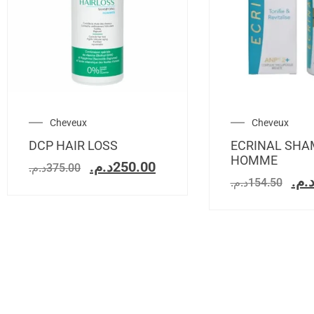
Cheveux
Cheveux
DCP HAIR LOSS
ECRINAL SHA
HOMME
د.م.
250.00
د.م.
375.00
د.م
د.م.
154.50