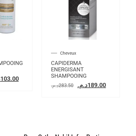
Cheveux
MPOOING
CAPIDERMA
ENERGISANT
SHAMPOOING
.
103.00
د.م.
189.00
د.م.
283.50