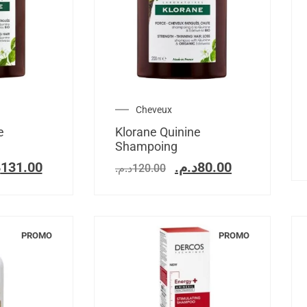
Cheveux
e
Klorane Quinine
Shampoing
.
131.00
د.م.
80.00
د.م.
120.00
PROMO
PROMO