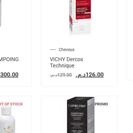
Cheveux
MPOING
VICHY Dercos
Technique
.
300.00
د.م.
126.00
د.م.
129.00
UT OF STOCK
PROMO