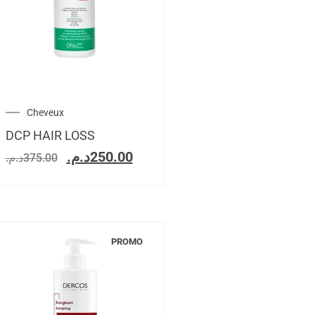
Cheveux
DCP HAIR LOSS
د.م.
250.00
د.م.
375.00
PROMO