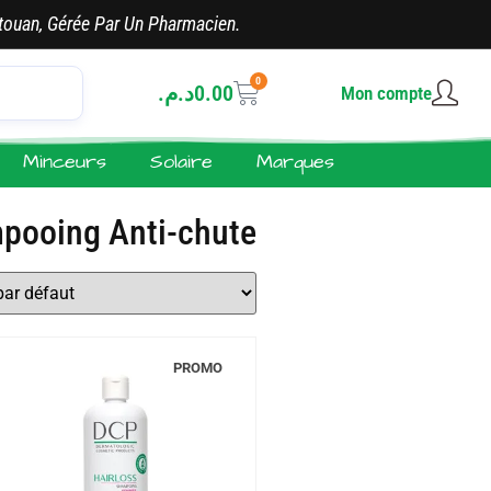
touan, Gérée Par Un Pharmacien.
0
د.م.
0.00
Mon compte
Minceurs
Solaire
Marques
mpooing Anti-chute
PROMO