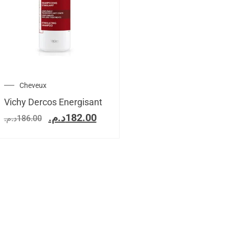
Cheveux
Vichy Dercos Energisant
د.م.
182.00
د.م.
186.00