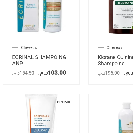
Cheveux
Cheveux
ECRINAL SHAMPOING
Klorane Quinin
ANP
Shampoing
د.م.
103.00
د.م
د.م.
154.50
د.م.
196.00
PROMO