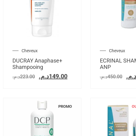
Cheveux
Cheveux
DUCRAY Anaphase+
ECRINAL SHA
Shampooing
ANP
د.م.
149.00
د.م
د.م.
223.00
د.م.
450.00
PROMO
O