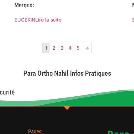
Marque:
EUCERIN
Lire la suite
1
2
3
4
5
→
Para Ortho Nahil Infos Pratiques
curité
Pages