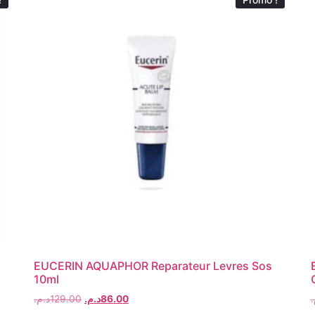
EUCERIN AQUAPHOR Reparateur Levres Sos
10ml
د.م.
129.00
د.م.
86.00
م