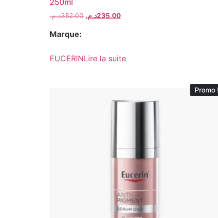
250ml
د.م.
352.00
د.م.
235.00
Marque:
EUCERIN
Lire la suite
Promo 