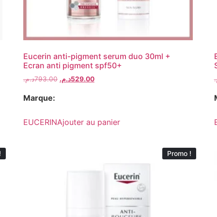
Eucerin anti-pigment serum duo 30ml +
Ecran anti pigment spf50+
د.م.
793.00
د.م.
529.00
م
Marque:
EUCERIN
Ajouter au panier
!
Promo !