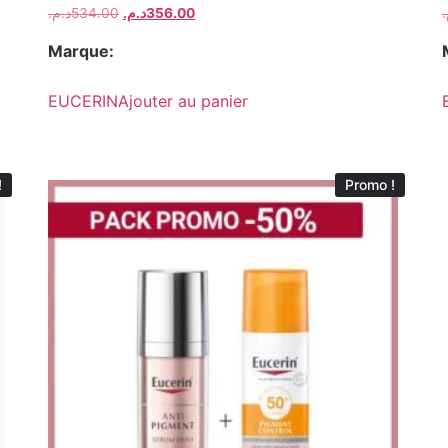
د.م.
534.00
د.م.
356.00
م
Marque:
EUCERIN
Ajouter au panier
!
Promo !