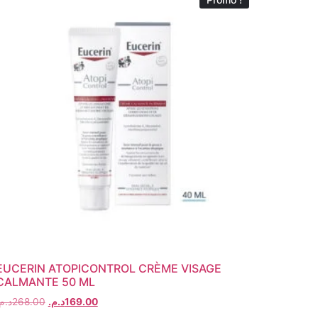
EUCERIN ATOPICONTROL CRÈME VISAGE
CALMANTE 50 ML
د..
268.00
د.م.
169.00