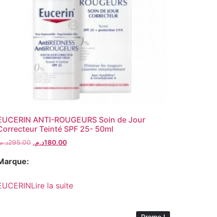
EUCERIN ANTI-ROUGEURS Soin de Jour
Correcteur Teinté SPF 25- 50ml
د..
295.00
د.م.
180.00
Marque:
EUCERIN
Lire la suite
Promo !