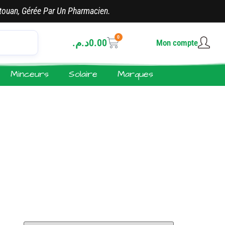
touan, Gérée Par Un Pharmacien.
0
د.م.
0.00
Mon compte
Minceurs
Solaire
Marques