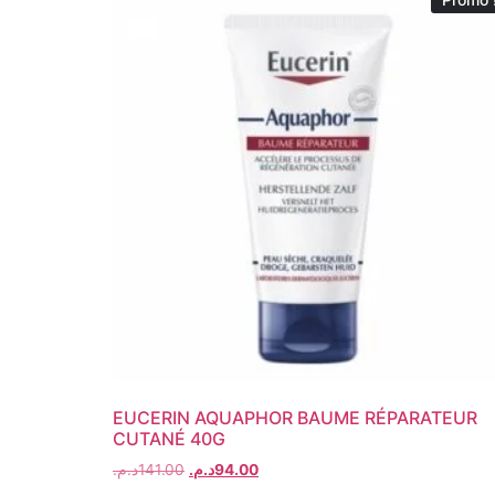
EUCERIN AQUAPHOR BAUME RÉPARATEUR
CUTANÉ 40G
د.م.
141.00
د.م.
94.00