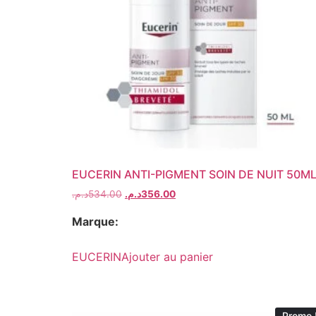
EUCERIN ANTI-PIGMENT SOIN DE NUIT 50M
د.م.
534.00
د.م.
356.00
Marque:
EUCERIN
Ajouter au panier
Promo 