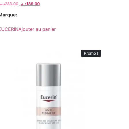
د..
283.00
د.م.
189.00
Marque:
EUCERIN
Ajouter au panier
Promo !