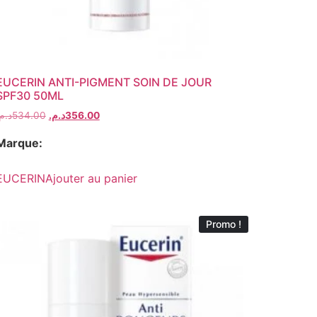
EUCERIN ANTI-PIGMENT SOIN DE JOUR
SPF30 50ML
د..
534.00
د.م.
356.00
Marque:
EUCERIN
Ajouter au panier
Promo !