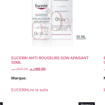
L
EUCERIN ANTI-ROUGEURS SOIN APAISANT
50ML
د.م.
300.00
د.م.
180.00
م
Marque:
EUCERIN
Lire la suite
!
Promo !