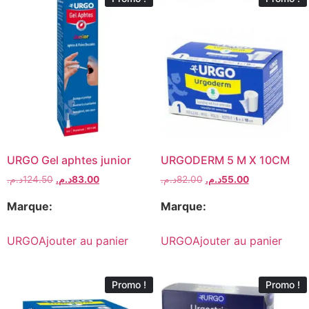
URGO Gel aphtes junior
URGODERM 5 M X 10CM
د.م.
124.50
د.م.
83.00
د.م.
82.00
د.م.
55.00
Marque:
Marque:
URGO
Ajouter au panier
URGO
Ajouter au panier
Promo !
Promo !