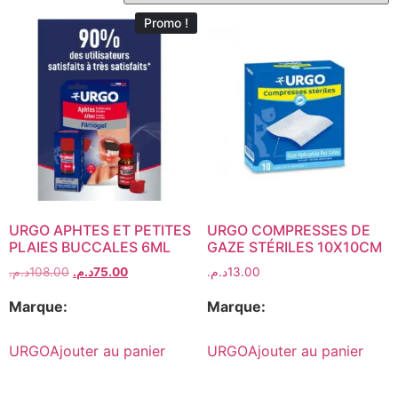
Promo !
URGO APHTES ET PETITES
URGO COMPRESSES DE
PLAIES BUCCALES 6ML
GAZE STÉRILES 10X10CM
د.م.
108.00
د.م.
75.00
د.م.
13.00
Marque:
Marque:
URGO
Ajouter au panier
URGO
Ajouter au panier