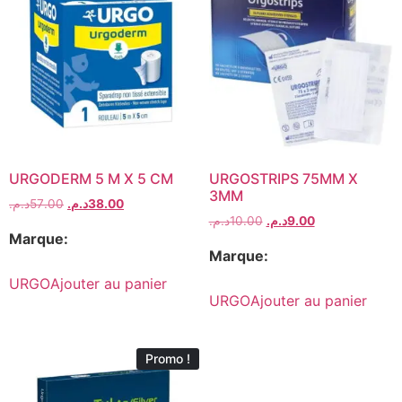
URGODERM 5 M X 5 CM
URGOSTRIPS 75MM X
3MM
د.م.
57.00
د.م.
38.00
د.م.
10.00
د.م.
9.00
Marque:
Marque:
URGO
Ajouter au panier
URGO
Ajouter au panier
Promo !