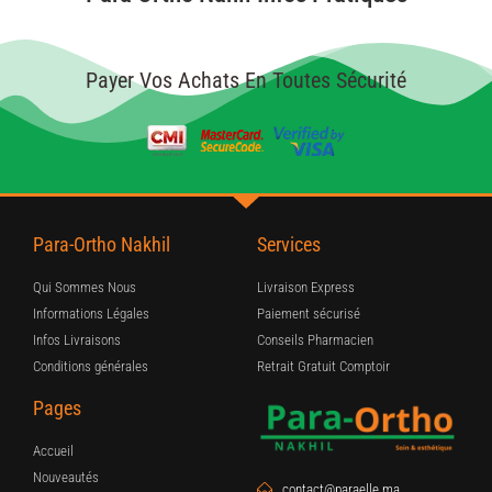
Payer Vos Achats En Toutes Sécurité
Para-Ortho Nakhil
Services
Qui Sommes Nous
Livraison Express
Informations Légales
Paiement sécurisé
Infos Livraisons
Conseils Pharmacien
Conditions générales
Retrait Gratuit Comptoir
Pages
Accueil
Nouveautés
contact@paraelle.ma