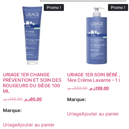
Promo !
Promo !
URIAGE 1ER CHANGE
URIAGE 1ER SOIN BÉBÉ ,
PRÉVENTION ET SOIN DES
1ère Crème Lavante – 1 l
ROUGEURS DU SIÈGE 100
د.م.
332.00
د.م.
199.00
ML
Marque:
د.م.
142.00
د.م.
95.00
Marque:
Uriage
Ajouter au panier
Uriage
Ajouter au panier