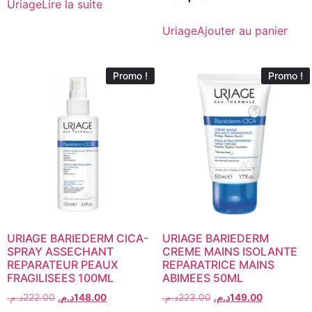
Uriage
Lire la suite
Uriage
Ajouter au panier
Promo !
Promo !
URIAGE BARIEDERM CICA-
URIAGE BARIEDERM
SPRAY ASSECHANT
CREME MAINS ISOLANTE
REPARATEUR PEAUX
REPARATRICE MAINS
FRAGILISEES 100ML
ABIMEES 50ML
د.م.
222.00
د.م.
148.00
د.م.
223.00
د.م.
149.00