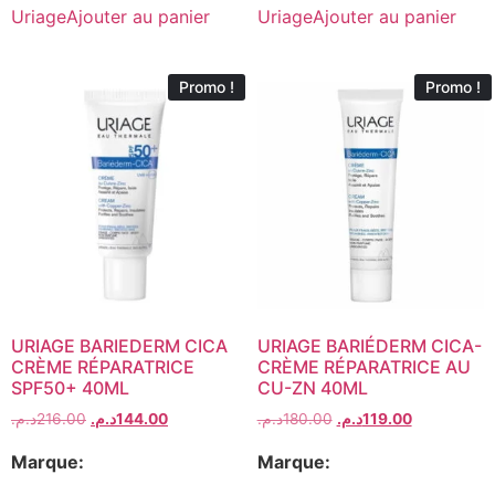
Uriage
Ajouter au panier
Uriage
Ajouter au panier
Promo !
Promo !
URIAGE BARIEDERM CICA
URIAGE BARIÉDERM CICA-
CRÈME RÉPARATRICE
CRÈME RÉPARATRICE AU
SPF50+ 40ML
CU-ZN 40ML
د.م.
216.00
د.م.
144.00
د.م.
180.00
د.م.
119.00
Marque:
Marque: