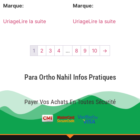
Marque:
Marque:
Uriage
Lire la suite
Uriage
Lire la suite
1
2
3
4
…
8
9
10
→
Para Ortho Nahil Infos Pratiques
Payer Vos Achats En Toutes Sécurité