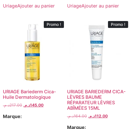
Uriage
Ajouter au panier
Uriage
Ajouter au panier
Promo !
Promo !
URIAGE Bariederm Cica-
URIAGE BARIEDERM CICA-
Huile Dermatologique
LÈVRES BAUME
RÉPARATEUR LÈVRES
د.م.
217.00
د.م.
145.00
ABÎMÉES 15ML
Marque:
د.م.
164.00
د.م.
112.00
Marque: