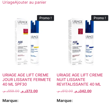
Uriage
Ajouter au panier
Promo !
Promo !
URIAGE AGE LIFT CREME
URIAGE AGE LIFT CREME
JOUR LISSANTE FERMETE
NUIT LISSANTE
40 ML SPF30
REVITALISSANTE 40 ML
د.م.
559.00
د.م.
372.00
د.م.
512.00
د.م.
342.00
Marque:
Marque: