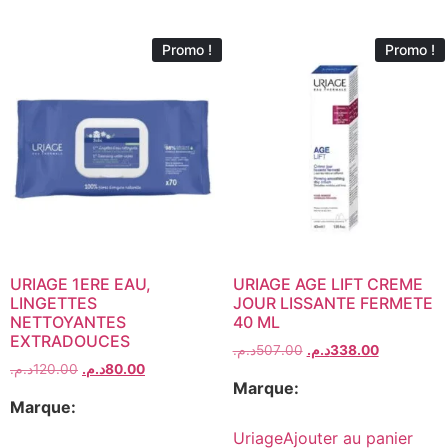
Promo !
Promo !
URIAGE 1ERE EAU,
URIAGE AGE LIFT CREME
LINGETTES
JOUR LISSANTE FERMETE
NETTOYANTES
40 ML
EXTRADOUCES
د.م.
507.00
د.م.
338.00
د.م.
120.00
د.م.
80.00
Marque:
Marque:
Uriage
Ajouter au panier