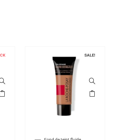
OCK
SALE!
Fond de teint fluide