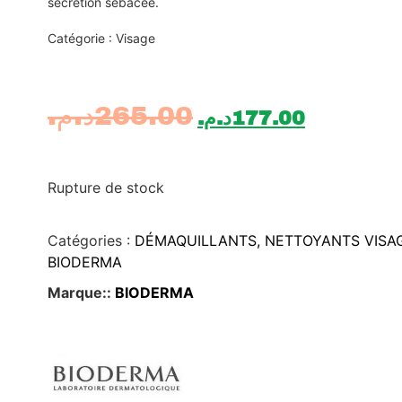
sécrétion sébacée.
Catégorie : Visage
د.م.
265.00
د.م.
177.00
Rupture de stock
Catégories :
DÉMAQUILLANTS, NETTOYANTS VISA
BIODERMA
Marque::
BIODERMA