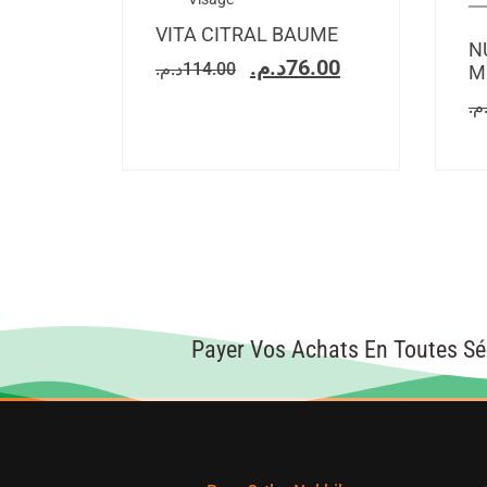
VITA CITRAL BAUME
N
د.م.
76.00
د.م.
114.00
Mi
.م
Payer Vos Achats En Toutes Sé