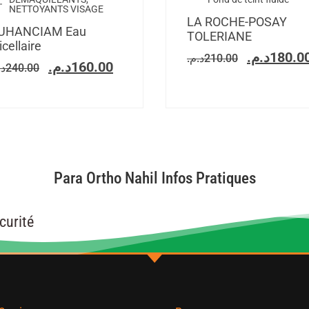
NETTOYANTS VISAGE
LA ROCHE-POSAY
UHANCIAM Eau
TOLERIANE
cellaire
د.م.
180.0
د.م.
210.00
د.م.
160.00
د.
240.00
Para Ortho Nahil Infos Pratiques
curité