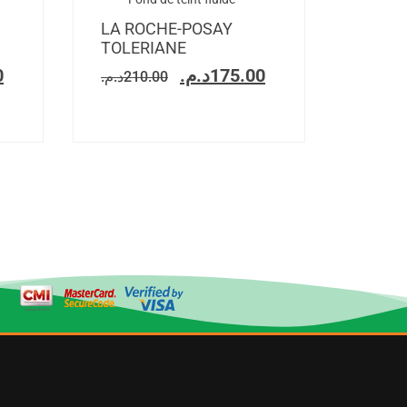
LA ROCHE-POSAY
TOLERIANE
0
د.م.
175.00
د.م.
210.00