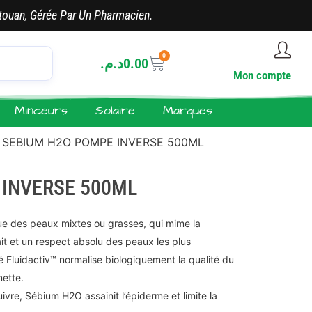
touan, Gérée Par Un Pharmacien.
0
د.م.
0.00
Mon compte
Minceurs
Solaire
Marques
 SEBIUM H2O POMPE INVERSE 500ML
INVERSE 500ML
que des peaux mixtes ou grasses, qui mime la
it et un respect absolu des peaux les plus
 Fluidactiv™ normalise biologiquement la qualité du
nette.
uivre, Sébium H2O assainit l’épiderme et limite la