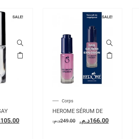
SALE!
SALE!
Corps
SAY
HEROME SÉRUM DE
.
105.00
د.م.
166.00
د.م.
249.00