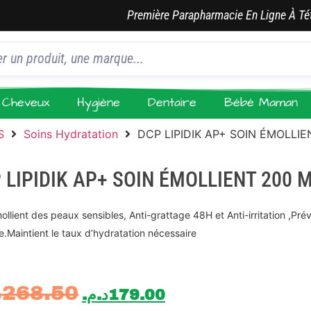
Première Parapharmacie En Ligne À Té
Cheveux
Hygiène
Dentaire
Bébé Maman
S
Soins Hydratation
DCP LIPIDIK AP+ SOIN ÉMOLLIE
 LIPIDIK AP+ SOIN ÉMOLLIENT 200 
ollient des peaux sensibles, Anti-grattage 48H et Anti-irritation ,Pré
ue.Maintient le taux d’hydratation nécessaire
.
268.50
د.م.
179.00