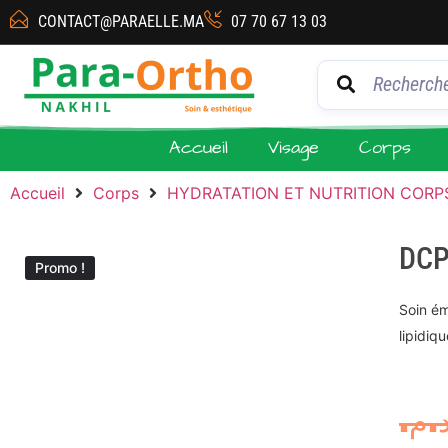
CONTACT@PARAELLE.MA
07 70 67 13 03
Accueil
Visage
Corps
Accueil
Corps
HYDRATATION ET NUTRITION CORP
DCP
Promo !
Soin ém
lipidiq
د.م