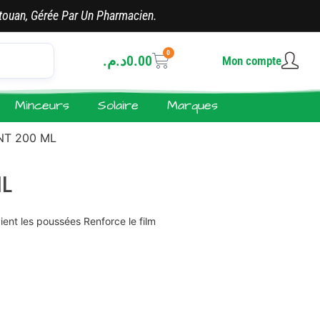
touan, Gérée Par Un Pharmacien.
0
د.م.
0.00
Mon compte
Minceurs
Solaire
Marques
NT 200 ML
ML
vient les poussées Renforce le film