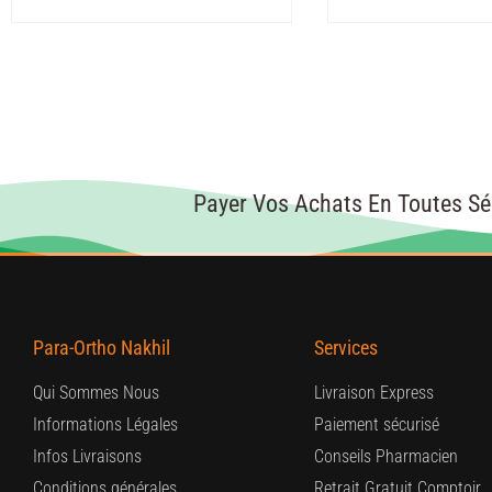
Payer Vos Achats En Toutes Sé
Para-Ortho Nakhil
Services
Qui Sommes Nous
Livraison Express
Informations Légales
Paiement sécurisé
Infos Livraisons
Conseils Pharmacien
Conditions générales
Retrait Gratuit Comptoir