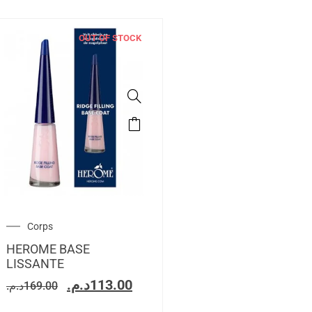
OUT OF STOCK
Corps
HEROME BASE
LISSANTE
د.م.
113.00
د.م.
169.00