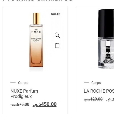
SALE!
Corps
Corps
NUXE Parfum
LA ROCHE PO
Prodigieux
د.م
د.م.
129.00
د.م.
450.00
د.م.
675.00