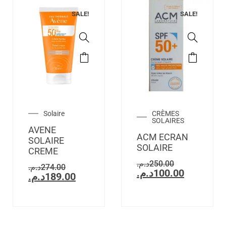
SALE!
SALE!
Solaire
CRÈMES
SOLAIRES
AVENE
ACM ECRAN
SOLAIRE
SOLAIRE
CREME
د.م.
250.00
د.م.
274.00
د.م.
100.00
د.م.
189.00