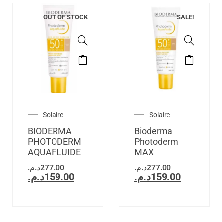
OUT OF STOCK
SALE!
Solaire
Solaire
BIODERMA
Bioderma
PHOTODERM
Photoderm
AQUAFLUIDE
MAX
د.م.
277.00
د.م.
277.00
د.م.
159.00
د.م.
159.00