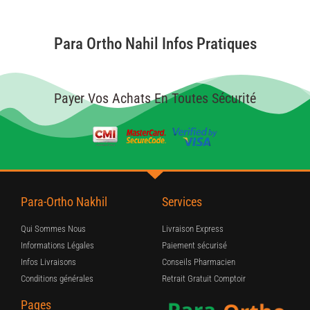
Para Ortho Nahil Infos Pratiques
Payer Vos Achats En Toutes Sécurité
Para-Ortho Nakhil
Services
Qui Sommes Nous
Livraison Express
Informations Légales
Paiement sécurisé
Infos Livraisons
Conseils Pharmacien
Conditions générales
Retrait Gratuit Comptoir
Pages