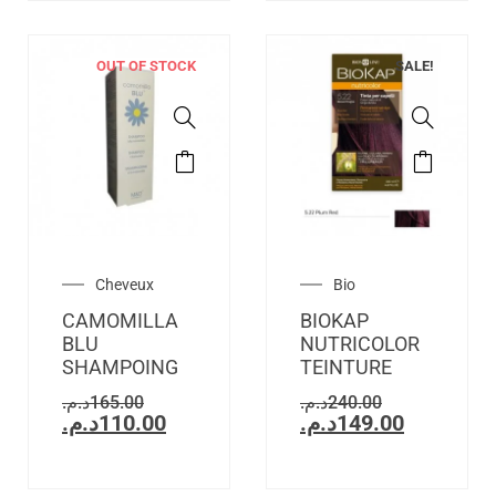
OUT OF STOCK
SALE!
Cheveux
Bio
CAMOMILLA
BIOKAP
BLU
NUTRICOLOR
SHAMPOING
TEINTURE
د.م.
165.00
د.م.
240.00
د.م.
110.00
د.م.
149.00