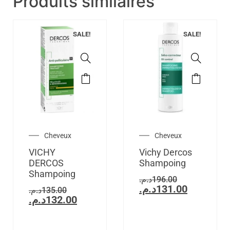
Produits similaires
SALE!
SALE!
Cheveux
Cheveux
VICHY
Vichy Dercos
DERCOS
Shampoing
Shampoing
د.م.
196.00
د.م.
131.00
د.م.
135.00
د.م.
132.00