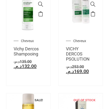
Cheveux
Cheveux
Vichy Dercos
VICHY
Shampooing
DERCOS
PSOLUTION
د.م.
135.00
د.م.
132.00
د.م.
253.00
د.م.
169.00
SALE!
OUT OF STOCK