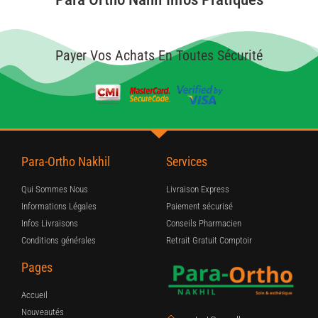
Payer Vos Achats En Toutes Sécurité
Para-Ortho Nakhil
Services
Qui Sommes Nous
Livraison Express
Informations Légales
Paiement sécurisé
Infos Livraisons
Conseils Pharmacien
Conditions générales
Retrait Gratuit Comptoir
Pages
Accueil
Nouveautés