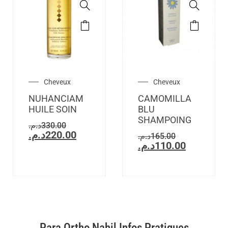
Cheveux
Cheveux
NUHANCIAM
CAMOMILLA
HUILE SOIN
BLU
SHAMPOING
د.م.
330.00
د.م.
220.00
د.م.
165.00
د.م.
110.00
Para Ortho Nahil Infos Pratiques