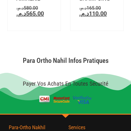
د.م.
580.00
د.م.
165.00
د.م.
565.00
د.م.
110.00
Para Ortho Nahil Infos Pratiques
Payer Vos Achats En Toutes Sécurité
Para-Ortho Nakhil
Services