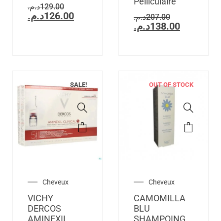
Pelliculaire
د.م.
129.00
د.م.
126.00
د.م.
207.00
د.م.
138.00
SALE!
OUT OF STOCK
Cheveux
Cheveux
VICHY
CAMOMILLA
DERCOS
BLU
AMINEXIL
SHAMPOING