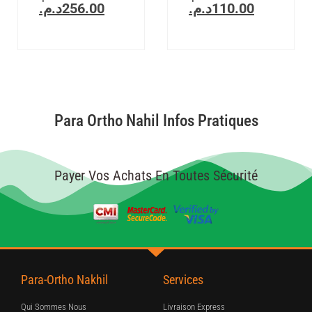
د.م.
256.00
د.م.
110.00
Para Ortho Nahil Infos Pratiques
Payer Vos Achats En Toutes Sécurité
Para-Ortho Nakhil
Services
Qui Sommes Nous
Livraison Express