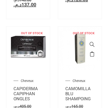
د.م.
140.00
د.م.
137.00
OUT OF STOCK
OUT OF STOCK
Cheveux
Cheveux
CAPIDERMA
CAMOMILLA
CAPIPHAN
BLU
ONGLES
SHAMPOING
د.م.
405.00
د.م.
165.00