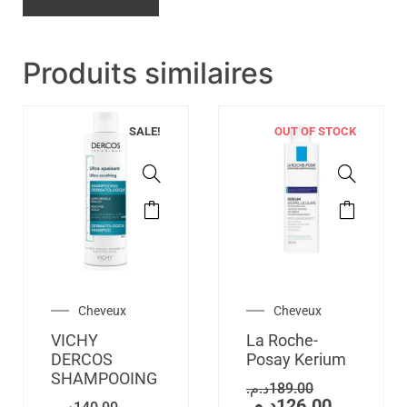
Produits similaires
SALE!
OUT OF STOCK
Cheveux
Cheveux
VICHY
La Roche-
DERCOS
Posay Kerium
SHAMPOOING
د.م.
189.00
د.م.
126.00