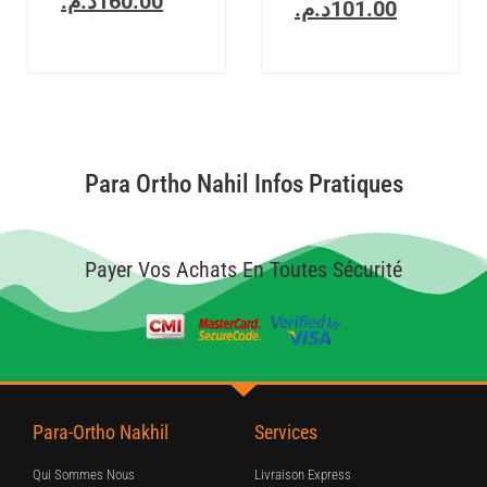
د.م.
160.00
د.م.
101.00
Para Ortho Nahil Infos Pratiques
Payer Vos Achats En Toutes Sécurité
Para-Ortho Nakhil
Services
Qui Sommes Nous
Livraison Express