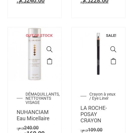
د.م.
240.00
د.م.
228.00
OUT OF STOCK
SALE!
DÉMAQUILLANTS,
Crayon à yeux
NETTOYANTS
/ Eye Liner
VISAGE
LA ROCHE-
NUHANCIAM
POSAY
Eau Micellaire
CRAYON
د.م.
240.00
د.م.
109.00