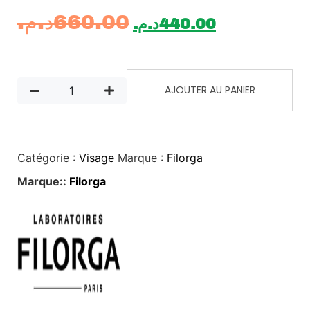
د.م.
660.00
د.م.
440.00
AJOUTER AU PANIER
Catégorie :
Visage
Marque :
Filorga
Marque::
Filorga