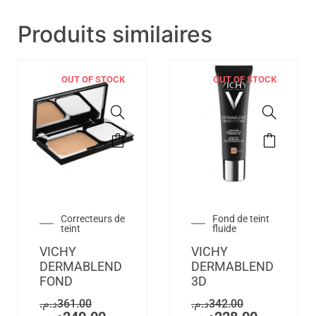
Produits similaires
OUT OF STOCK
OUT OF STOCK
Correcteurs de
Fond de teint
teint
fluide
VICHY
VICHY
DERMABLEND
DERMABLEND
FOND
3D
د.م.
361.00
د.م.
342.00