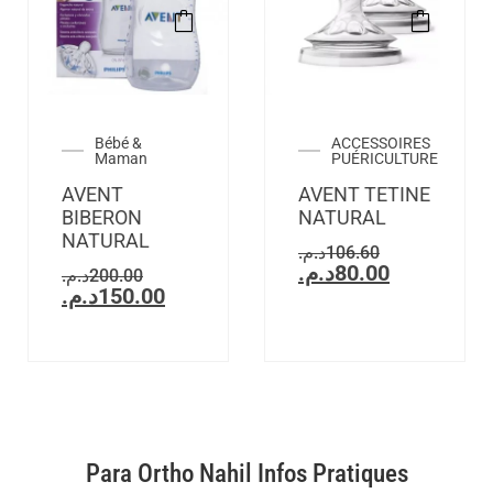
Bébé &
ACCESSOIRES
Maman
PUÉRICULTURE
AVENT
AVENT TETINE
BIBERON
NATURAL
NATURAL
د.م.
106.60
د.م.
80.00
د.م.
200.00
د.م.
150.00
Para Ortho Nahil Infos Pratiques