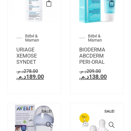
Bébé &
Bébé &
Maman
Maman
URIAGE
BIODERMA
XEMOSE
ABCDERM
SYNDET
PERI-ORAL
د.م.
278.00
د.م.
209.00
د.م.
189.00
د.م.
138.00
SALE!
SALE!