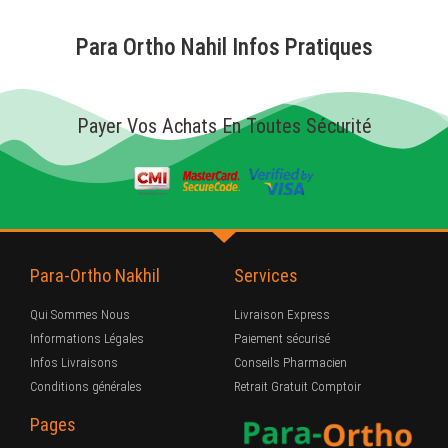
Para Ortho Nahil Infos Pratiques
Payer Vos Achats En Toutes Sécurité
Para-Ortho Nakhil
Services
Qui Sommes Nous
Livraison Express
Informations Légales
Paiement sécurisé
Infos Livraisons
Conseils Pharmacien
Conditions générales
Retrait Gratuit Comptoir
Pages