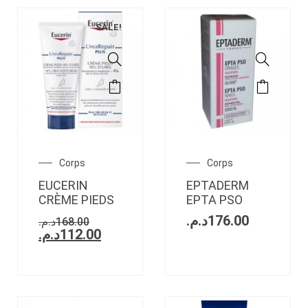
SALE!
Corps
Corps
EUCERIN
EPTADERM
CRÈME PIEDS
EPTA PSO
د.م.
176.00
د.م.
168.00
د.م.
112.00