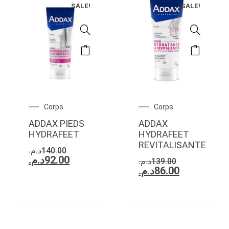
SALE!
SALE!
Corps
Corps
ADDAX PIEDS
ADDAX
HYDRAFEET
HYDRAFEET
REVITALISANTE
د.م.
140.00
د.م.
92.00
د.م.
139.00
د.م.
86.00