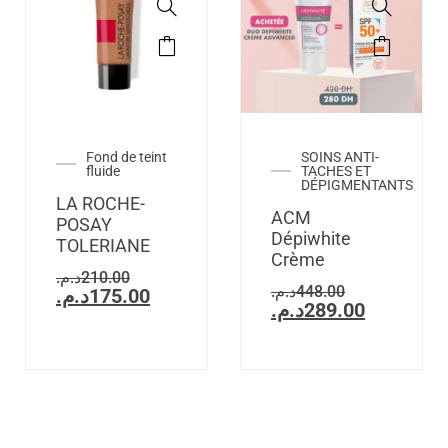
Fond de teint
SOINS ANTI-
fluide
TACHES ET
DÉPIGMENTANTS
LA ROCHE-
ACM
POSAY
Dépiwhite
TOLERIANE
Crème
د.م.
210.00
د.م.
448.00
د.م.
175.00
د.م.
289.00