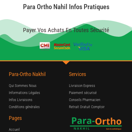
Para Ortho Nahil Infos Pratiques
Payer Vos Achats En Toutes Sécurité
Para-Ortho Nakhil
Services
Qui Sommes Nous
Livraison Express
Informations Légales
Paiement sécurisé
Infos Livraisons
Conseils Pharmacien
Conditions générales
Retrait Gratuit Comptoir
Pages
Accueil