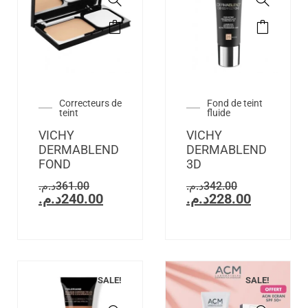
Correcteurs de
Fond de teint
teint
fluide
VICHY
VICHY
DERMABLEND
DERMABLEND
FOND
3D
د.م.
361.00
د.م.
342.00
د.م.
240.00
د.م.
228.00
SALE!
SALE!