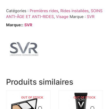
Catégories :
Premières rides
,
Rides installées
,
SOINS
ANTI-ÂGE ET ANTI-RIDES
,
Visage
Marque :
SVR
Marque::
SVR
Produits similaires
OUT OF STOCK
OUT OF STOCK