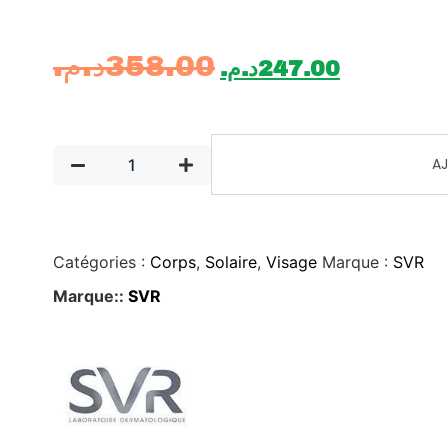
د.م.
358.00
د.م.
247.00
AJ
Catégories :
Corps
,
Solaire
,
Visage
Marque :
SVR
Marque::
SVR