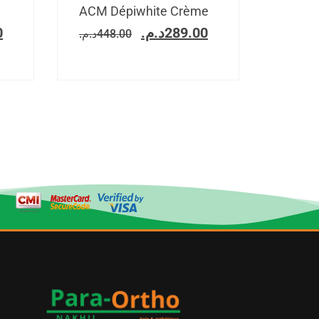
ACM Dépiwhite Crème
0
د.م.
289.00
د.م.
448.00