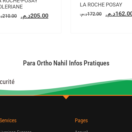
A ROCHE-POSAY
LA ROCHE POSAY
OLERIANE
د.م.
162.0
د.م.
172.00
د.م.
205.00
د.
210.00
Para Ortho Nahil Infos Pratiques
curité
Services
Pages