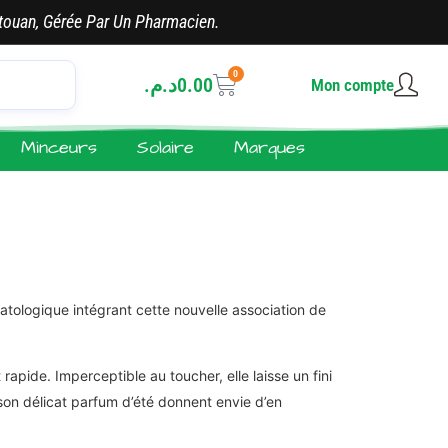
touan, Gérée Par Un Pharmacien.
0
د.م.
0.00
Mon compte
Minceurs
Solaire
Marques
ologique intégrant cette nouvelle association de
 rapide. Imperceptible au toucher, elle laisse un fini
t son délicat parfum d’été donnent envie d’en