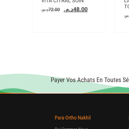
VITA CITRAL SOIN
L
T
د.م.
48.00
د.م.
72.00
.م
Payer Vos Achats En Toutes Sé
Para-Ortho Nakhil