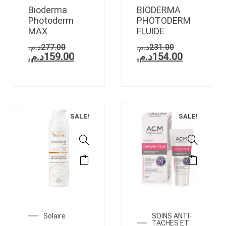
Bioderma
BIODERMA
Photoderm
PHOTODERM
MAX
FLUIDE
د.م.
277.00
د.م.
231.00
د.م.
159.00
د.م.
154.00
SALE!
SALE!
Solaire
SOINS ANTI-
TACHES ET