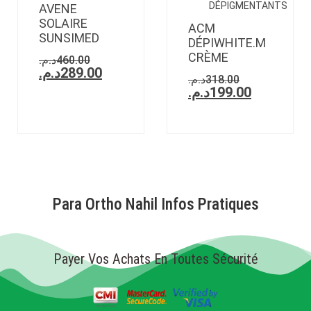
DÉPIGMENTANTS
AVENE
SOLAIRE
ACM
SUNSIMED
DÉPIWHITE.M
CRÈME
د.م.
460.00
د.م.
289.00
د.م.
318.00
د.م.
199.00
Para Ortho Nahil Infos Pratiques
Payer Vos Achats En Toutes Sécurité