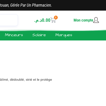
touan, Gérée Par Un Pharmacien.
0
د.م.
0.00
Mon compte
Minceurs
Solaire
Marques
abîmé, dédoublé, strié et le protège