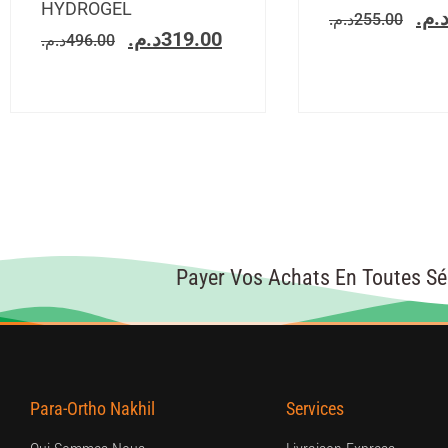
HYDROGEL
د.م
د.م.
255.00
د.م.
319.00
د.م.
496.00
Payer Vos Achats En Toutes Sé
Para-Ortho Nakhil
Services