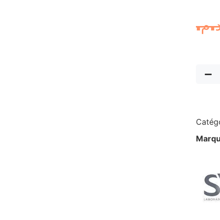
د.م
Catégo
Marqu