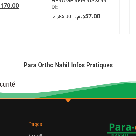
HEROME REPOUSSOIR
.
170.00
DE
د.م.
57.00
د.م.
85.00
Para Ortho Nahil Infos Pratiques
curité
Pages