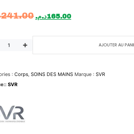
.
241.00
د.م.
165.00
AJOUTER AU PANI
ries :
Corps
,
SOINS DES MAINS
Marque :
SVR
e::
SVR