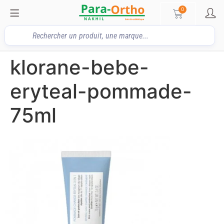
0
klorane-bebe-
eryteal-pommade-
75ml