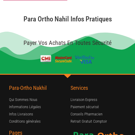
Para Ortho Nahil Infos Pratiques
Payer Vos Achats En Toutes Sécurité
Para-Ortho Nakhil
Services
Qui Sommes Nous
Livraison Express
Informations Légales
Paiement sécurisé
Infos Livraisons
Conseils Pharmacien
Conditions générales
Retrait Gratuit Comptoir
Pages