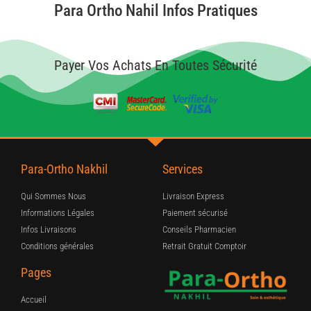
Para Ortho Nahil Infos Pratiques
Payer Vos Achats En Toutes Sécurité
Para-Ortho Nakhil
Services
Qui Sommes Nous
Livraison Express
Informations Légales
Paiement sécurisé
Infos Livraisons
Conseils Pharmacien
Conditions générales
Retrait Gratuit Comptoir
Pages
Accueil