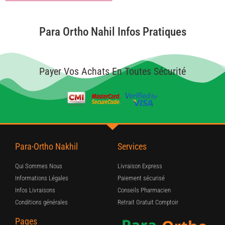
Para Ortho Nahil Infos Pratiques
Payer Vos Achats En Toutes Sécurité
Para-Ortho Nakhil
Services
Qui Sommes Nous
Livraison Express
Informations Légales
Paiement sécurisé
Infos Livraisons
Conseils Pharmacien
Conditions générales
Retrait Gratuit Comptoir
Pages