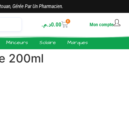
touan, Gérée Par Un Pharmacien.
0
د.م.
0.00
Mon compte
Minceurs
Solaire
Marques
e 200ml