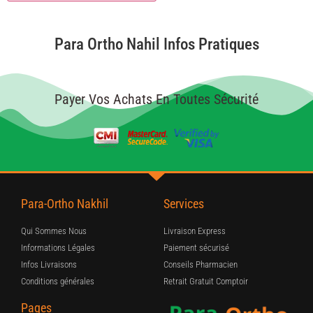
Para Ortho Nahil Infos Pratiques
Payer Vos Achats En Toutes Sécurité
Para-Ortho Nakhil
Services
Qui Sommes Nous
Livraison Express
Informations Légales
Paiement sécurisé
Infos Livraisons
Conseils Pharmacien
Conditions générales
Retrait Gratuit Comptoir
Pages