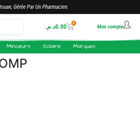
touan, Gérée Par Un Pharmacien.
0
د.م.
0.00
Mon compte
Minceurs
Solaire
Marques
COMP