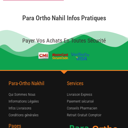
Para Ortho Nahil Infos Pratiques
Payer Vos Achats En Toutes Sécurité
Para-Ortho Nakhil
Services
Qui Sommes Nous
Livraison Express
Informations Légales
Paiement sécurisé
Infos Livraisons
Conseils Pharmacien
Conditions générales
Retrait Gratuit Comptoir
Pages