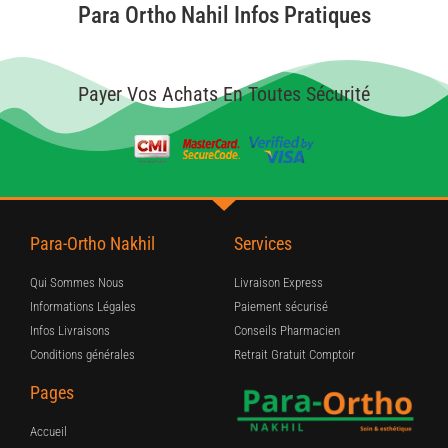
Para Ortho Nahil Infos Pratiques
Payer Vos Achats En Toutes Sécurité
Para-Ortho Nakhil
Services
Qui Sommes Nous
Livraison Express
Informations Légales
Paiement sécurisé
Infos Livraisons
Conseils Pharmacien
Conditions générales
Retrait Gratuit Comptoir
Pages
Accueil