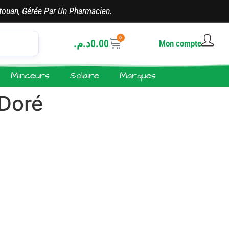
touan, Gérée Par Un Pharmacien.
0
د.م.
0.00
Mon compte
Minceurs
Solaire
Marques
Doré