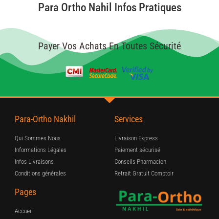
Para Ortho Nahil Infos Pratiques
Payer Vos Achats En Toutes Sécurité
Para-Ortho Nakhil
Services
Qui Sommes Nous
Livraison Express
Informations Légales
Paiement sécurisé
Infos Livraisons
Conseils Pharmacien
Conditions générales
Retrait Gratuit Comptoir
Pages
Accueil