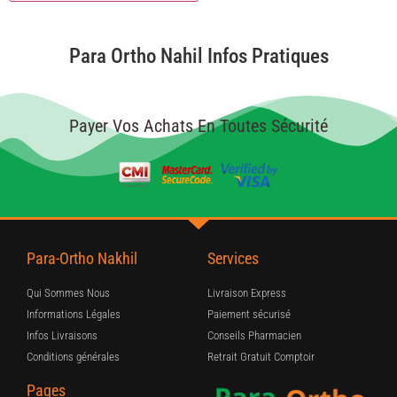
Para Ortho Nahil Infos Pratiques
Payer Vos Achats En Toutes Sécurité
Para-Ortho Nakhil
Services
Qui Sommes Nous
Livraison Express
Informations Légales
Paiement sécurisé
Infos Livraisons
Conseils Pharmacien
Conditions générales
Retrait Gratuit Comptoir
Pages