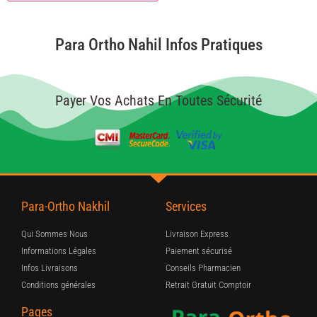
Para Ortho Nahil Infos Pratiques
Payer Vos Achats En Toutes Sécurité
Para-Ortho Nakhil
Services
Qui Sommes Nous
Livraison Express
Informations Légales
Paiement sécurisé
Infos Livraisons
Conseils Pharmacien
Conditions générales
Retrait Gratuit Comptoir
Pages