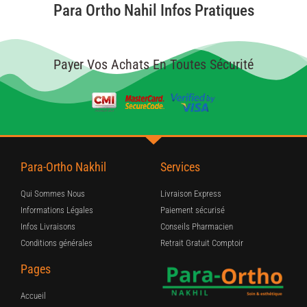
Para Ortho Nahil Infos Pratiques
Payer Vos Achats En Toutes Sécurité
Para-Ortho Nakhil
Services
Qui Sommes Nous
Livraison Express
Informations Légales
Paiement sécurisé
Infos Livraisons
Conseils Pharmacien
Conditions générales
Retrait Gratuit Comptoir
Pages
Accueil