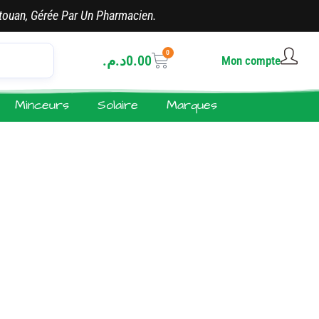
touan, Gérée Par Un Pharmacien.
0
د.م.
0.00
Mon compte
Minceurs
Solaire
Marques