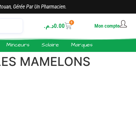
touan, Gérée Par Un Pharmacien.
0
د.م.
0.00
Mon compte
Minceurs
Solaire
Marques
 LES MAMELONS