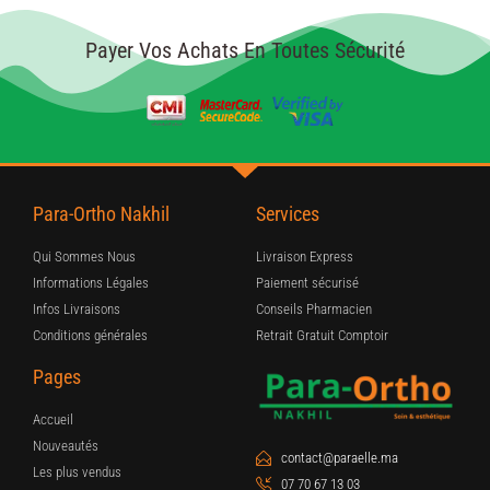
Payer Vos Achats En Toutes Sécurité
Para-Ortho Nakhil
Services
Qui Sommes Nous
Livraison Express
Informations Légales
Paiement sécurisé
Infos Livraisons
Conseils Pharmacien
Conditions générales
Retrait Gratuit Comptoir
Pages
Accueil
Nouveautés
contact@paraelle.ma
Les plus vendus
07 70 67 13 03