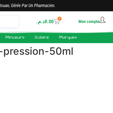
touan, Gérée Par Un Pharmacien.
0
د.م.
0.00
Mon compte
Minceurs
Solaire
Marques
-pression-50ml