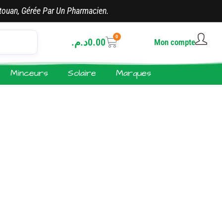
touan, Gérée Par Un Pharmacien.
0
د.م.
0.00
Mon compte
Minceurs
Solaire
Marques