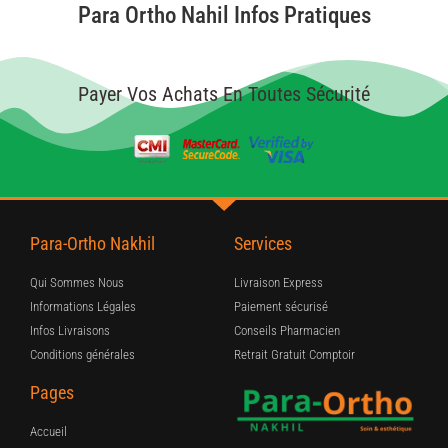
Para Ortho Nahil Infos Pratiques
Payer Vos Achats En Toutes Sécurité
Para-Ortho Nakhil
Services
Qui Sommes Nous
Livraison Express
Informations Légales
Paiement sécurisé
Infos Livraisons
Conseils Pharmacien
Conditions générales
Retrait Gratuit Comptoir
Pages
Accueil