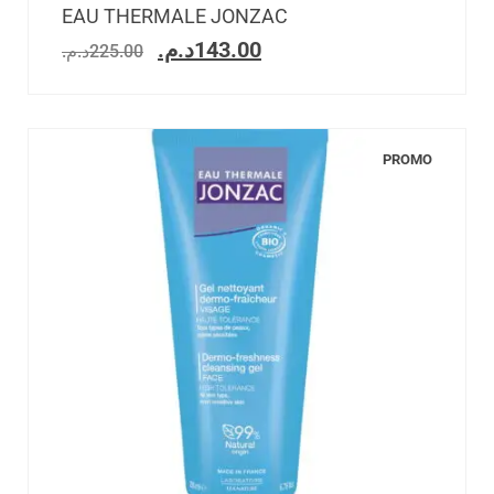
EAU THERMALE JONZAC
د.م.
143.00
د.م.
225.00
PROMO