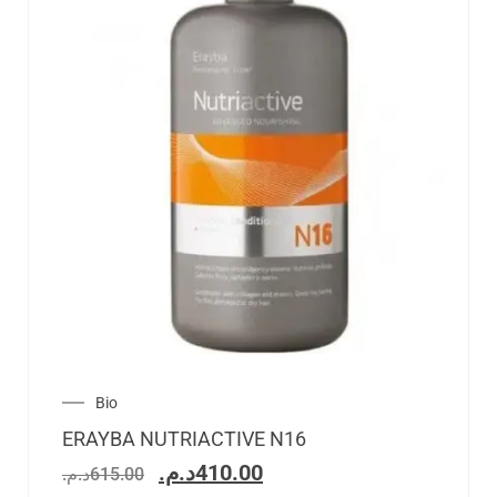
Bio
ERAYBA NUTRIACTIVE N16
د.م.
410.00
د.م.
615.00