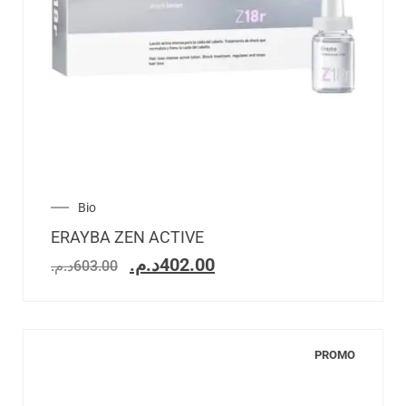
Bio
ERAYBA ZEN ACTIVE
د.م.
402.00
د.م.
603.00
PROMO