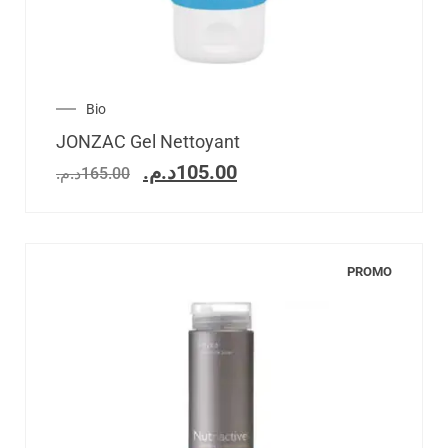
Bio
JONZAC Gel Nettoyant
د.م.
105.00
د.م.
165.00
PROMO