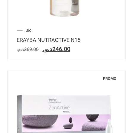
Bio
ERAYBA NUTRACTIVE N15
د.م.
246.00
د.م.
369.00
PROMO