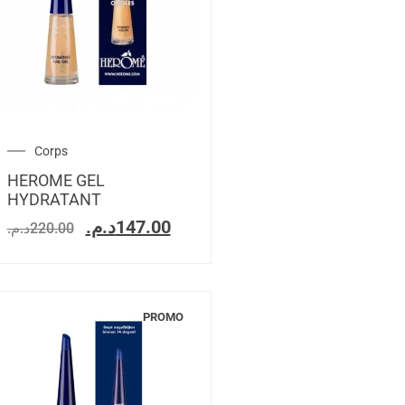
Corps
HEROME GEL
HYDRATANT
د.م.
147.00
د.م.
220.00
PROMO