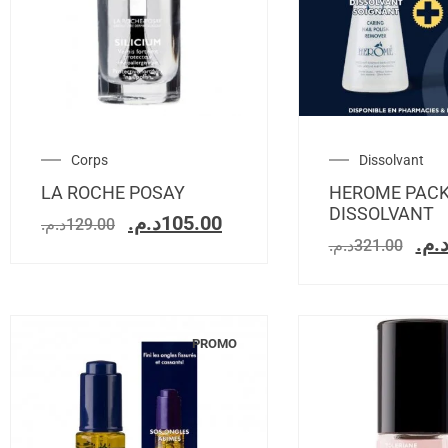
Corps
Dissolvant
LA ROCHE POSAY
HEROME PAC
DISSOLVANT
د.م.
105.00
د.م.
129.00
د.م
د.م.
321.00
PROMO