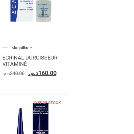
Maquillage
ECRINAL DURCISSEUR
VITAMINÉ
د.م.
160.00
د.م.
240.00
OUT OF STOCK