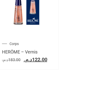
Corps
HERÔME – Vernis
د.م.
122.00
د.م.
183.00