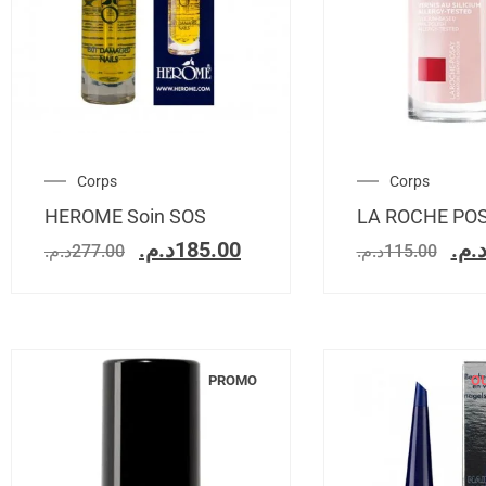
Corps
Corps
HEROME Soin SOS
LA ROCHE PO
د.م.
185.00
د.م
د.م.
277.00
د.م.
115.00
PROMO
O