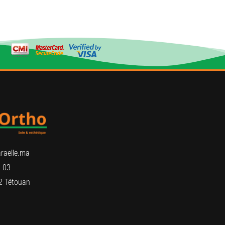
raelle.ma
 03
2 Tétouan