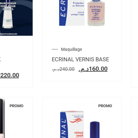
Maquillage
K
ECRINAL VERNIS BASE
د.م.
160.00
د.م.
240.00
.
220.00
PROMO
PROMO