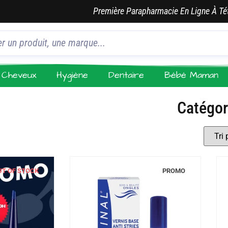
Première Parapharmacie En Ligne À Té
Cheveux
Hygiène
Dentaire
Bébé Maman
Catégor
UT OF STOCK
PROMO