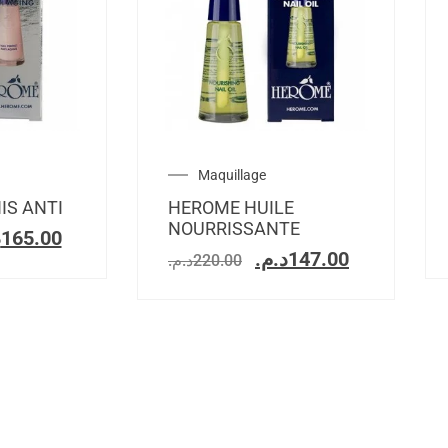
Maquillage
IS ANTI
HEROME HUILE
NOURRISSANTE
.
165.00
د.م.
147.00
د.م.
220.00