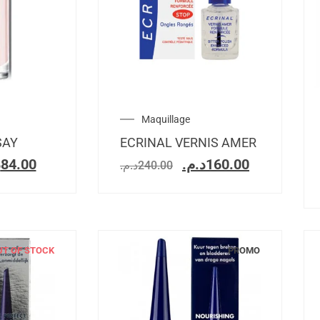
Maquillage
SAY
ECRINAL VERNIS AMER
.
84.00
د.م.
160.00
د.م.
240.00
UT OF STOCK
PROMO