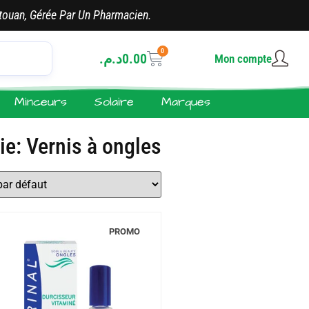
touan, Gérée Par Un Pharmacien.
0
د.م.
0.00
Mon compte
Minceurs
Solaire
Marques
ie: Vernis à ongles
PROMO