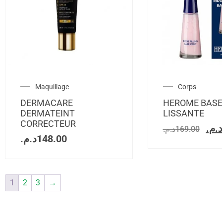
Maquillage
Corps
DERMACARE
HEROME BAS
DERMATEINT
LISSANTE
CORRECTEUR
د.م
د.م.
169.00
د.م.
148.00
1
2
3
→