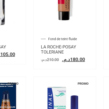
Fond de teint fluide
SAY
LA ROCHE-POSAY
TOLERIANE
.
105.00
د.م.
180.00
د.م.
210.00
PROMO
PROMO