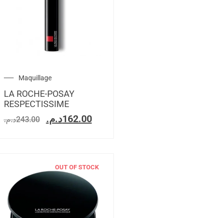
Maquillage
LA ROCHE-POSAY
RESPECTISSIME
د.م.
162.00
د.م.
243.00
OUT OF STOCK