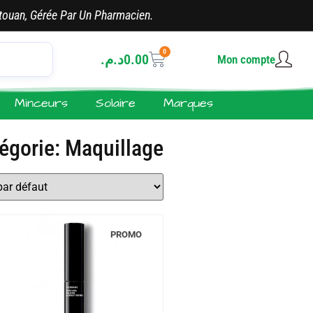
touan, Gérée Par Un Pharmacien.
0
د.م.
0.00
Mon compte
Minceurs
Solaire
Marques
égorie: Maquillage
PROMO