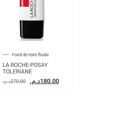
Fond de teint fluide
LA ROCHE-POSAY
TOLERIANE
د.م.
180.00
د.م.
270.00