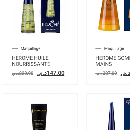
Maquillage
Maquillage
HEROME HUILE
HEROME GOM
NOURRISSANTE
MAINS
د.م.
147.00
د.م
د.م.
220.00
د.م.
327.00
O