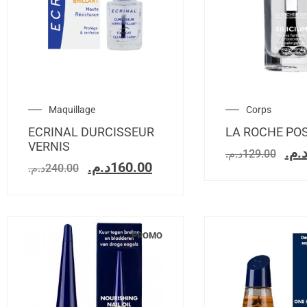
Maquillage
Corps
ECRINAL DURCISSEUR
LA ROCHE PO
VERNIS
د.م
د.م.
129.00
د.م.
160.00
د.م.
240.00
PROMO