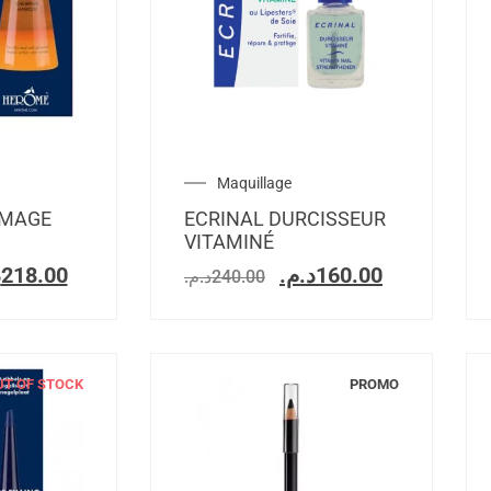
Maquillage
MAGE
ECRINAL DURCISSEUR
VITAMINÉ
.
218.00
د.م.
160.00
د.م.
240.00
UT OF STOCK
PROMO