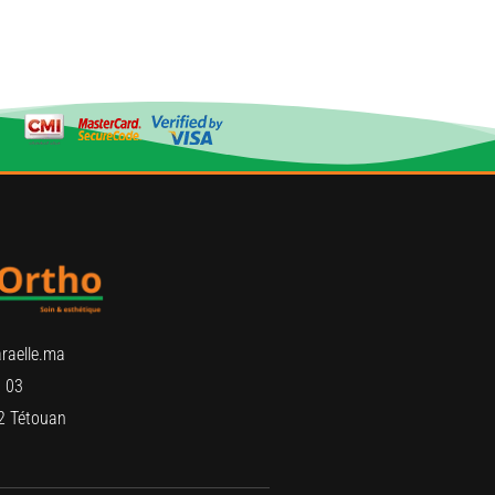
raelle.ma
 03
2 Tétouan