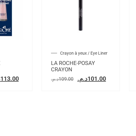
Crayon à yeux / Eye Liner
E
LA ROCHE-POSAY
CRAYON
.
113.00
د.م.
101.00
د.م.
109.00