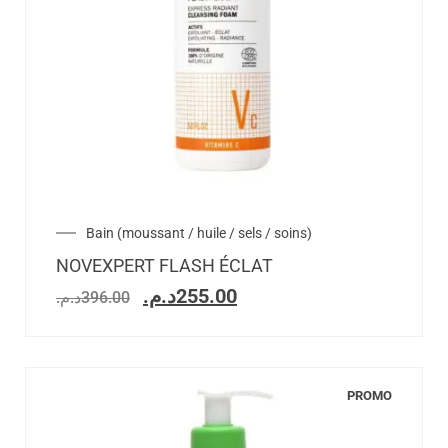
Bain (moussant / huile / sels / soins)
NOVEXPERT FLASH ÉCLAT
د.م.
255.00
د.م.
396.00
PROMO