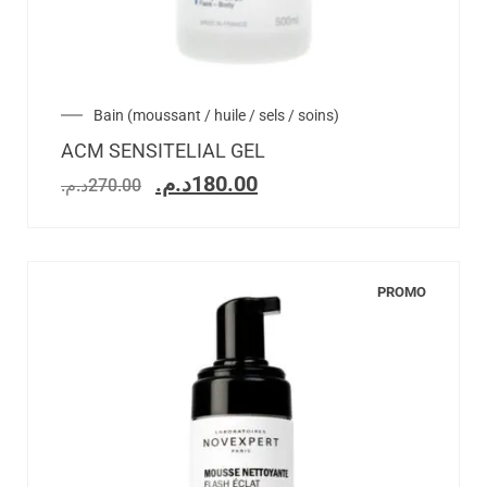
Bain (moussant / huile / sels / soins)
ACM SENSITELIAL GEL
د.م.
180.00
د.م.
270.00
PROMO