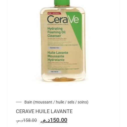
Bain (moussant / huile / sels / soins)
CERAVE HUILE LAVANTE
د.م.
150.00
د.م.
158.00