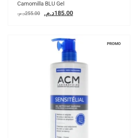
Camomilla BLU Gel
د.م.
185.00
د.م.
255.00
PROMO