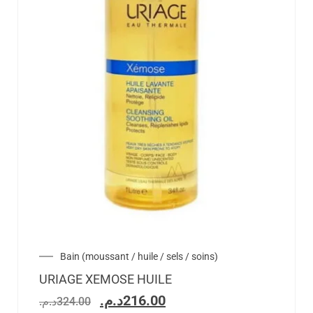
Bain (moussant / huile / sels / soins)
URIAGE XEMOSE HUILE
د.م.
216.00
د.م.
324.00