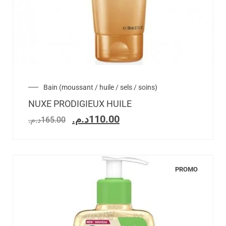
Bain (moussant / huile / sels / soins)
NUXE PRODIGIEUX HUILE
د.م.
110.00
د.م.
165.00
PROMO