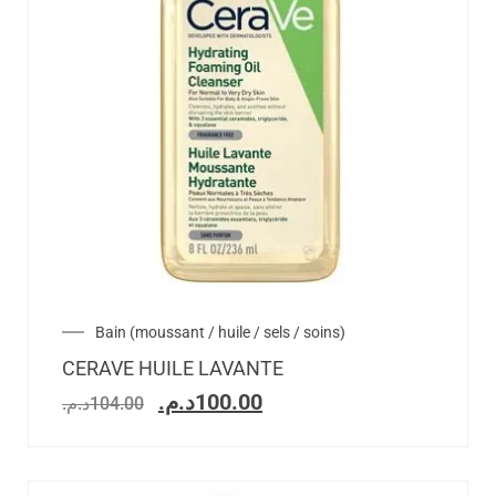
Bain (moussant / huile / sels / soins)
CERAVE HUILE LAVANTE
د.م.
100.00
د.م.
104.00