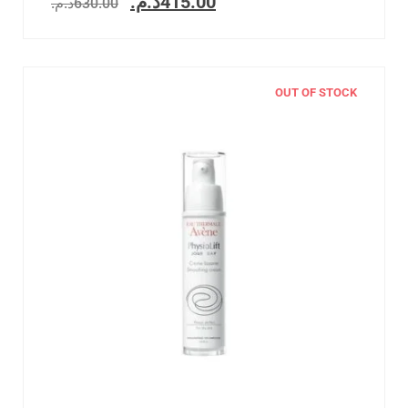
د.م.
415.00
د.م.
630.00
OUT OF STOCK