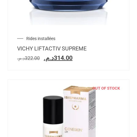
Rides installées
VICHY LIFTACTIV SUPREME
د.م.
314.00
د.م.
322.00
OUT OF STOCK