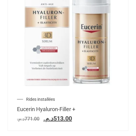
Rides installées
Eucerin Hyaluron-Filler +
د.م.
513.00
د.م.
771.00