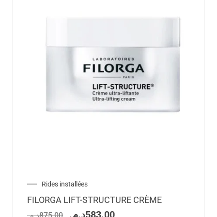
Rides installées
FILORGA LIFT-STRUCTURE CRÈME
د.م.
583.00
د.م.
875.00