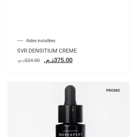
Rides installées
SVR DENSITIUM CREME
د.م.
375.00
د.م.
524.00
PROMO