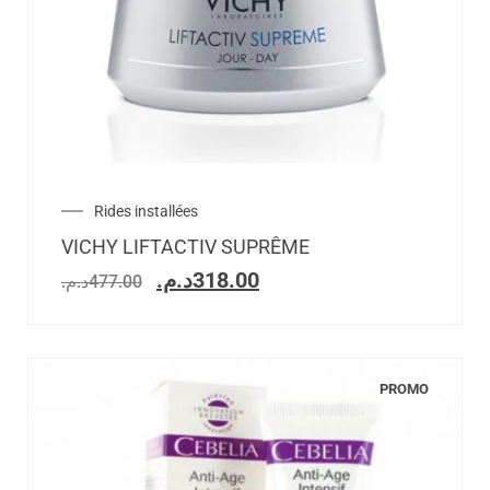
Rides installées
VICHY LIFTACTIV SUPRÊME
د.م.
318.00
د.م.
477.00
PROMO