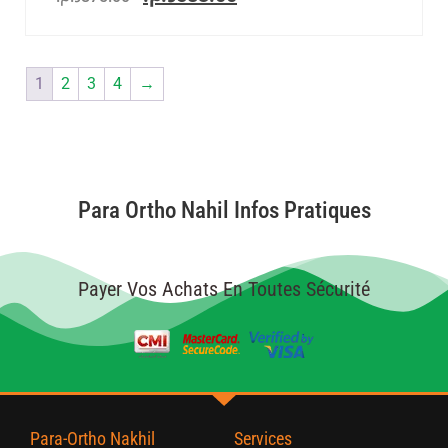
1
2
3
4
→
Para Ortho Nahil Infos Pratiques
Payer Vos Achats En Toutes Sécurité
Para-Ortho Nakhil
Services