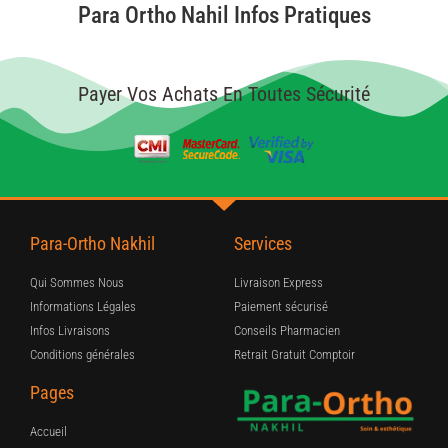
Para Ortho Nahil Infos Pratiques
Payer Vos Achats En Toutes Sécurité
Para-Ortho Nakhil
Services
Qui Sommes Nous
Livraison Express
Informations Légales
Paiement sécurisé
Infos Livraisons
Conseils Pharmacien
Conditions générales
Retrait Gratuit Comptoir
Pages
Accueil