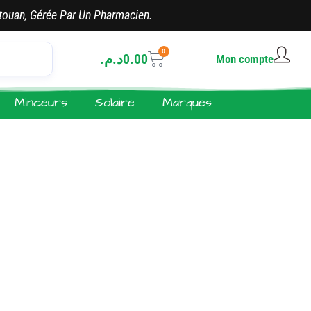
touan, Gérée Par Un Pharmacien.
0
د.م.
0.00
Mon compte
Minceurs
Solaire
Marques