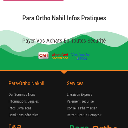
Para Ortho Nahil Infos Pratiques
Payer Vos Achats En Toutes Sécurité
Para-Ortho Nakhil
Services
Qui Sommes Nous
Livraison Express
Informations Légales
Paiement sécurisé
Infos Livraisons
Conseils Pharmacien
Conditions générales
Retrait Gratuit Comptoir
Pages