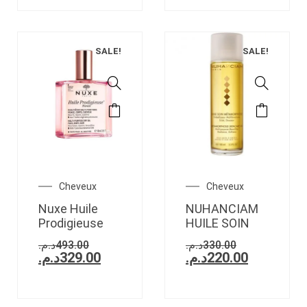
SALE!
SALE!
Cheveux
Cheveux
Nuxe Huile
NUHANCIAM
Prodigieuse
HUILE SOIN
د.م.
493.00
د.م.
330.00
د.م.
329.00
د.م.
220.00