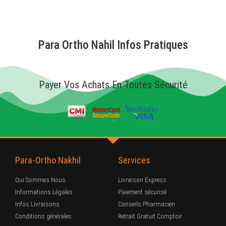
Para Ortho Nahil Infos Pratiques
Payer Vos Achats En Toutes Sécurité
Para-Ortho Nakhil
Services
Qui Sommes Nous
Livraison Express
Informations Légales
Paiement sécurisé
Infos Livraisons
Conseils Pharmacien
Conditions générales
Retrait Gratuit Comptoir