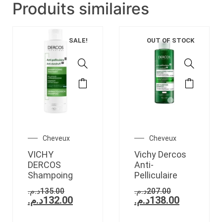
Produits similaires
SALE!
OUT OF STOCK
Cheveux
Cheveux
VICHY
Vichy Dercos
DERCOS
Anti-
Shampoing
Pelliculaire
د.م.
135.00
د.م.
207.00
د.م.
132.00
د.م.
138.00