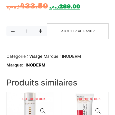
د.م.
433.50
د.م.
289.00
AJOUTER AU PANIER
Catégorie :
Visage
Marque :
INODERM
Marque::
INODERM
Produits similaires
OUT OF STOCK
OUT OF STOCK