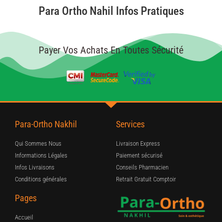
Para Ortho Nahil Infos Pratiques
Payer Vos Achats En Toutes Sécurité
Para-Ortho Nakhil
Services
Qui Sommes Nous
Livraison Express
Informations Légales
Paiement sécurisé
Infos Livraisons
Conseils Pharmacien
Conditions générales
Retrait Gratuit Comptoir
Pages
Accueil