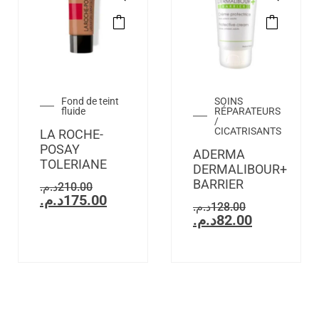
Fond de teint
SOINS
fluide
RÉPARATEURS
/
CICATRISANTS
LA ROCHE-
POSAY
ADERMA
TOLERIANE
DERMALIBOUR+
BARRIER
د.م.
210.00
د.م.
175.00
د.م.
128.00
د.م.
82.00