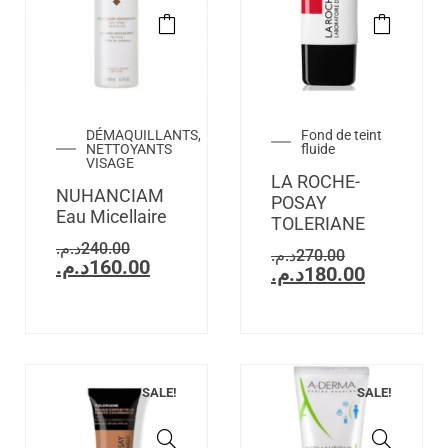
DÉMAQUILLANTS,
Fond de teint
NETTOYANTS
fluide
VISAGE
LA ROCHE-
NUHANCIAM
POSAY
Eau Micellaire
TOLERIANE
د.م.
240.00
د.م.
270.00
د.م.
160.00
د.م.
180.00
SALE!
SALE!